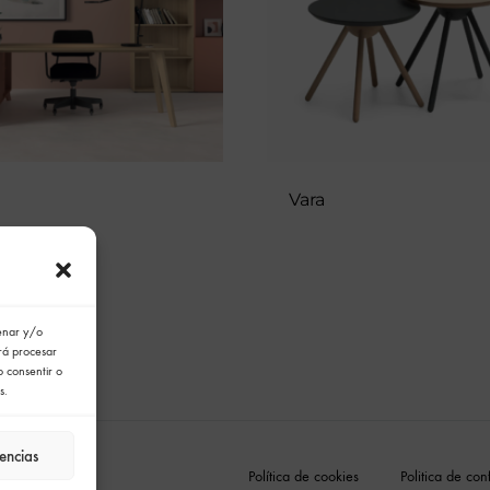
Vara
cenar y/o
irá procesar
o consentir o
s.
encias
Política de cookies
Politica de con