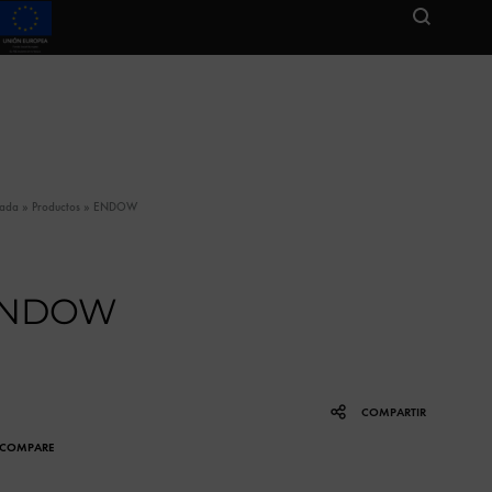
tada
»
Productos
»
ENDOW
NDOW
COMPARTIR
COMPARE