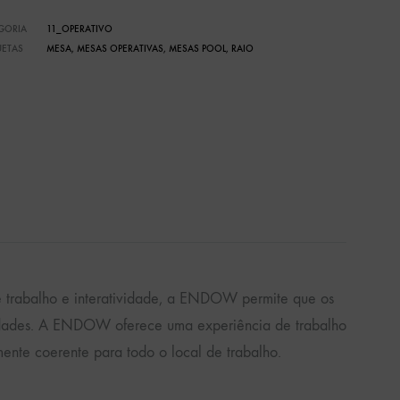
GORIA
11_OPERATIVO
UETAS
MESA
,
MESAS OPERATIVAS
,
MESAS POOL
,
RAIO
s de trabalho e interatividade, a ENDOW permite que os
sidades. A ENDOW oferece uma experiência de trabalho
amente coerente para todo o local de trabalho.