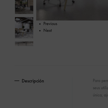
calidad.
Previous
Next
Descripción
Para per
seus uti
única, a