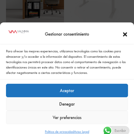
IRIS
HEAVEN OFFICE
Gestionar consentimiento
Para ofrecer las mejores experiencias, utilizamos tecnologías como las cookies para
almacenar y/o acceder a la información del dispositivo. El consentimiento de estas
tecnologías nos permitirá procesar datos como el comportamiento de navegación o las
identificaciones únicas en este sitio. No consentir o retirar el consentimiento, puede
afectar negativamente a ciertas características y funciones.
Aceptar
Denegar
Política de cookies
Politica de confidencialidad
Política integrada de gestión
Politica de privacidad
Ver preferencias
Comunicación de la política de responsabilidad social empresarial
Escribir
Politica de privacidad
Aviso Legal