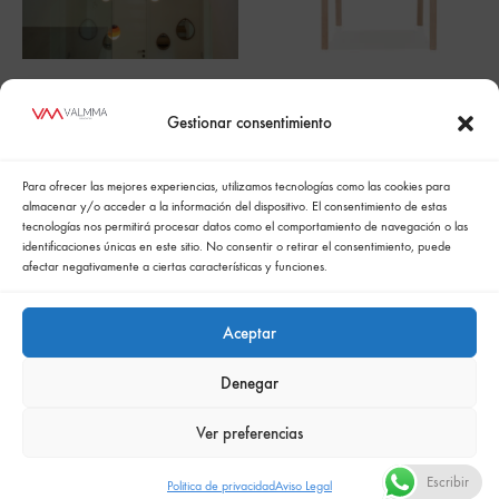
Cluster, Accesorio
JESS
Gestionar consentimiento
Para ofrecer las mejores experiencias, utilizamos tecnologías como las cookies para
almacenar y/o acceder a la información del dispositivo. El consentimiento de estas
tecnologías nos permitirá procesar datos como el comportamiento de navegación o las
identificaciones únicas en este sitio. No consentir o retirar el consentimiento, puede
afectar negativamente a ciertas características y funciones.
Aceptar
Denegar
Política de cookies
Politica de confidencialidad
Política integrada de gestión
Politica de privacidad
Ver preferencias
Comunicación de la política de responsabilidad social empresarial
Escribir
Politica de privacidad
Aviso Legal