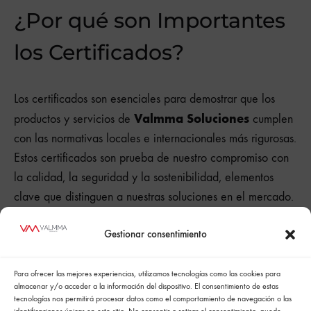
¿Por qué son Importantes
los Certificados?
Los certificados son esenciales para demostrar que los
Valmma Soluciones
productos y servicios de
cumplen
con las normativas locales e internacionales más rigurosas.
Estos certificados son prueba de nuestro compromiso con
la calidad, la seguridad y la sostenibilidad, elementos
clave que distinguen a nuestras soluciones en el mercado.
Gestionar consentimiento
Para ofrecer las mejores experiencias, utilizamos tecnologías como las cookies para
almacenar y/o acceder a la información del dispositivo. El consentimiento de estas
tecnologías nos permitirá procesar datos como el comportamiento de navegación o las