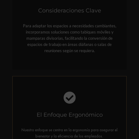
Consideraciones Clave
Aprende más sobre nuestros sistemas divisores y mamparas
anti COVID-19 en nuestra sección de productos.
Para adaptar los espacios a necesidades cambiantes,
incorporamos soluciones como tabiques móviles y
mamparas divisorias, facilitando la conversión de
espacios de trabajo en áreas diáfanas o salas de
reuniones según se requiera.
Ofrecemos una amplia selección de sillas de oficina
El Enfoque Ergonómico
ergonómicas y soluciones de almacenamiento
personalizadas para mantener el orden y la funcionalidad
en el espacio de trabajo.
Nuestro enfoque se centra en la ergonomía para asegurar el
bienestar y la eficiencia de los empleados.