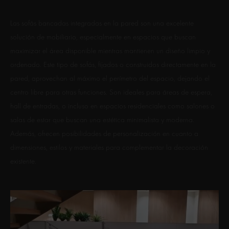
Las sofás bancadas integradas en la pared son una excelente
solución de mobiliario, especialmente en espacios que buscan
maximizar el área disponible mientras mantienen un diseño limpio y
ordenado. Este tipo de sofás, fijados o construidos directamente en la
pared, aprovechan al máximo el perímetro del espacio, dejando el
centro libre para otras funciones. Son ideales para áreas de espera,
hall de entradas, o incluso en espacios residenciales como salones o
salas de estar que buscan una estética minimalista y moderna.
Además, ofrecen posibilidades de personalización en cuanto a
dimensiones, estilos y materiales para complementar la decoración
existente.