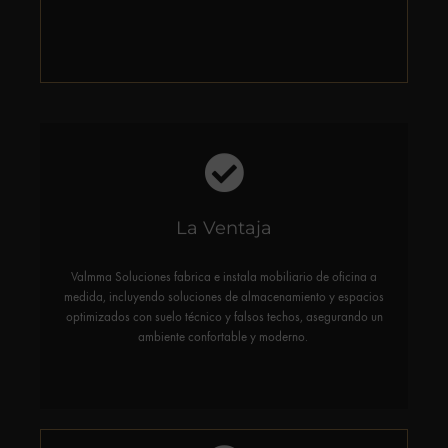
La Ventaja
Descubre cómo podemos transformar tu oficina visitando
nuestra galería de proyectos y contactándonos para una
consulta personalizada.
Valmma Soluciones fabrica e instala mobiliario de oficina a
medida, incluyendo soluciones de almacenamiento y espacios
optimizados con suelo técnico y falsos techos, asegurando un
ambiente confortable y moderno.