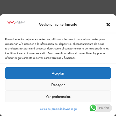
Gestionar consentimiento
Para ofrecer las mejores experiencias, utilizamos tecnologías como las cookies para
almacenar y/o acceder a la información del dispositivo. El consentimiento de estas
tecnologías nos permitirá procesar datos como el comportamiento de navegación o las
identificaciones únicas en este sitio. No consentir o retirar el consentimiento, puede
afectar negativamente a ciertas características y funciones.
Valmma Soluciones de
equipamiento integral
Aceptar
4.9
Basado en 9 reseñas.
Denegar
powered by
G
o
o
g
l
e
valóranos en
Ver preferencias
Escribir
Politica de privacidad
Aviso Legal
MkZ Soluciones