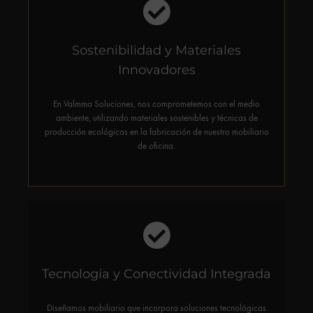
Sostenibilidad y Materiales
Explora nuestras innovaciones en materiales reciclados y
Innovadores
certificaciones de sostenibilidad que garantizan un menor
impacto ambiental.
En Valmma Soluciones, nos comprometemos con el medio
ambiente, utilizando materiales sostenibles y técnicas de
producción ecológicas en la fabricación de nuestro mobiliario
de oficina.
Tecnología y Conectividad Integrada
Conoce cómo nuestra tecnología facilita una mejor integración
y colaboración en entornos de oficina modernos
Diseñamos mobiliario que incorpora soluciones tecnológicas