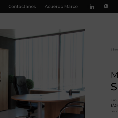
Contactanos
Acuerdo Marco
|
Por
M
S
Con 
BÁSI
pers