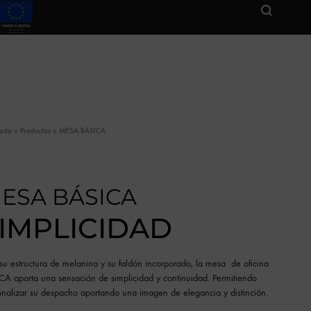
tada
»
Productos
»
MESA BÁSICA
ESA BÁSICA
IMPLICIDAD
su estructura de melanina y su faldón incorporado, la mesa de oficina
CA aporta una sensación de simplicidad y continuidad. Permitiendo
onalizar su despacho aportando una imagen de elegancia y distinción.