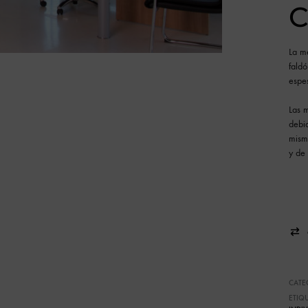
C
La m
fald
espe
Las 
debid
mismo
y de
CATE
ETIQ