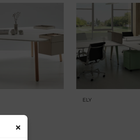
a
ELY