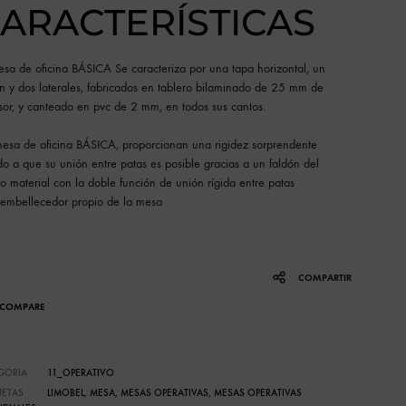
ARACTERÍSTICAS
esa de oficina BÁSICA Se caracteriza por una tapa horizontal, un
ón y dos laterales, fabricados en tablero bilaminado de 25 mm de
sor, y canteado en pvc de 2 mm, en todos sus cantos.
mesa de oficina BÁSICA, proporcionan una rigidez sorprendente
o a que su unión entre patas es posible gracias a un faldón del
 material con la doble función de unión rígida entre patas
 embellecedor propio de la mesa
COMPARTIR
COMPARE
GORIA
11_OPERATIVO
UETAS
LIMOBEL
,
MESA
,
MESAS OPERATIVAS
,
MESAS OPERATIVAS