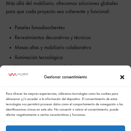
Más allá del mobiliario, ofrecemos soluciones globales
para que cada proyecto sea coherente y funcional:
Paneles fonoabsorbentes
Revestimientos decorativos y técnicos
Mesas altas y mobiliario colaborativo
Iluminación tecnológica
Divisiones y mamparas de diseño
Gestionar consentimiento
Cada propuesta se adapta al tamaño de la empresa, su
Para ofrecer las mejores experiencias, utilizamos tecnologías como las cookies para
cultura y sus necesidades operativas.
almacenar y/o acceder a la información del dispositivo. El consentimiento de estas
tecnologías nos permitirá procesar datos como el comportamiento de navegación o las
identificaciones únicas en este sitio. No consentir o retirar el consentimiento, puede
afectar negativamente a ciertas características y funciones.