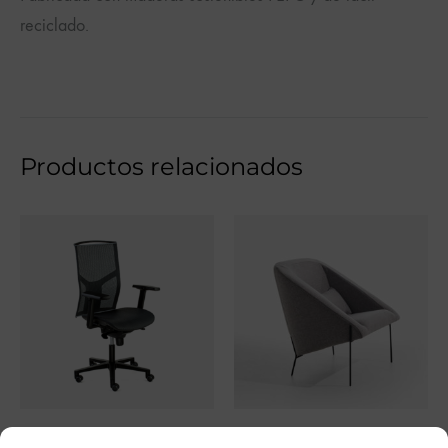
reciclado.
Productos relacionados
ATIKA.AIR
OFRE Butaca