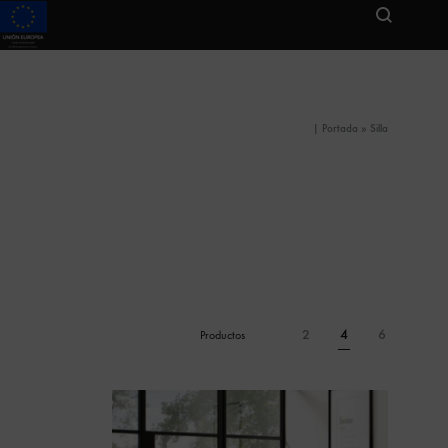
|
Portada
»
Silla
2
4
6
Productos