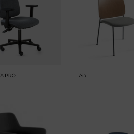
A PRO
Aia