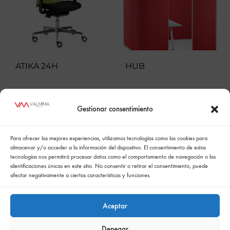
ATIKA 24H
HUB
Gestionar consentimiento
Para ofrecer las mejores experiencias, utilizamos tecnologías como las cookies para
almacenar y/o acceder a la información del dispositivo. El consentimiento de estas
tecnologías nos permitirá procesar datos como el comportamiento de navegación o las
identificaciones únicas en este sitio. No consentir o retirar el consentimiento, puede
afectar negativamente a ciertas características y funciones.
Aceptar
Denegar