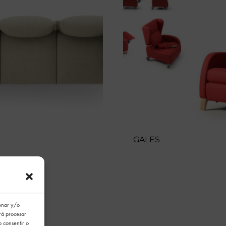
GALES
cenar y/o
irá procesar
o consentir o