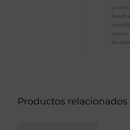
La colecc
basado en
convirti
orejeros
los dañ
Productos relacionados