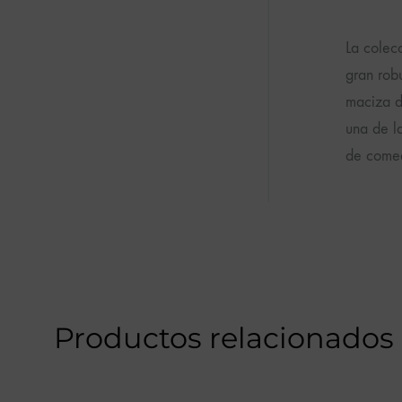
La colecc
gran rob
maciza d
una de l
de comed
Productos relacionados