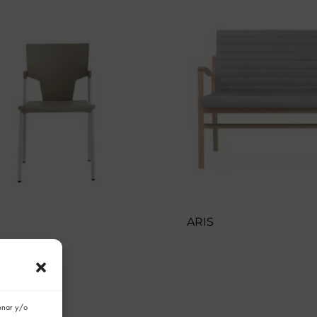
ARIS
cenar y/o