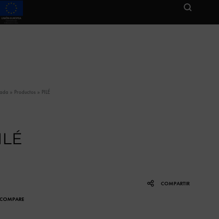
tada
»
Productos
»
PILÉ
ILÉ
COMPARTIR
COMPARE