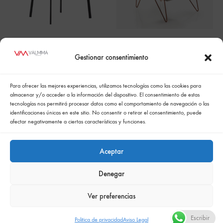
Alya SI1554
TAMO Butaca
Respaldo Alto
Gestionar consentimiento
Para ofrecer las mejores experiencias, utilizamos tecnologías como las cookies para
almacenar y/o acceder a la información del dispositivo. El consentimiento de estas
tecnologías nos permitirá procesar datos como el comportamiento de navegación o las
identificaciones únicas en este sitio. No consentir o retirar el consentimiento, puede
afectar negativamente a ciertas características y funciones.
Aceptar
Denegar
Política de cookies
Politica de confidencialidad
Política integrada de gestión
Politica de privacidad
Ver preferencias
Comunicación de la política de responsabilidad social empresarial
Escribir
Politica de privacidad
Aviso Legal