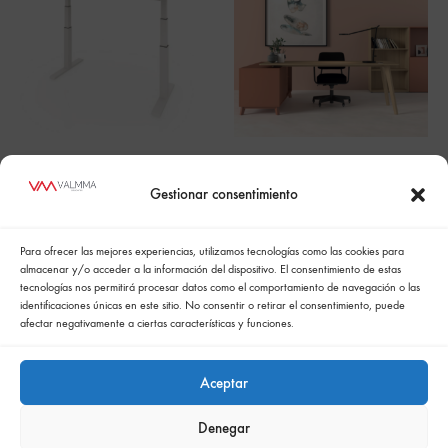
HEAVEN OFFICE
FIRST
Gestionar consentimiento
Para ofrecer las mejores experiencias, utilizamos tecnologías como las cookies para
almacenar y/o acceder a la información del dispositivo. El consentimiento de estas
tecnologías nos permitirá procesar datos como el comportamiento de navegación o las
identificaciones únicas en este sitio. No consentir o retirar el consentimiento, puede
afectar negativamente a ciertas características y funciones.
Aceptar
Denegar
Política de cookies
Politica de confidencialidad