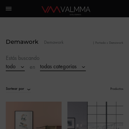
Demawork
Demawork
|
Portada
»
Demawork
Estás buscando
todo
todas categorias
en
Sortear por
Productos