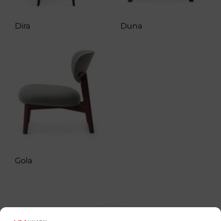
Dira
Duna
Gola