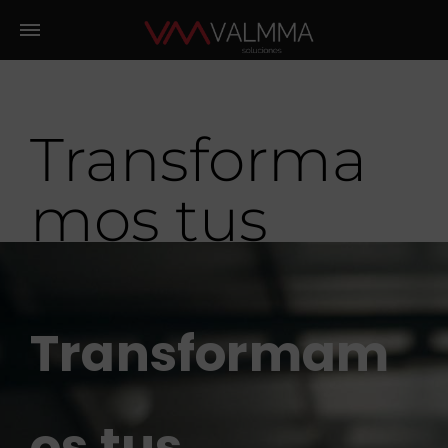
Transforma
mos tus
Espacios de
Trabajo
Transformam
os tus