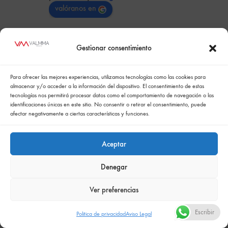
valóranos en
MkZ Soluciones
Gestionar consentimiento
hace 3 años
Para ofrecer las mejores experiencias, utilizamos tecnologías como las cookies para
Una empresa de venta de muebles, con mobiliario 
¡Gr
almacenar y/o acceder a la información del dispositivo. El consentimiento de estas
de calidad y preocupada por invertir y evolucionar 
sup
tecnologías nos permitirá procesar datos como el comportamiento de navegación o las
con las nuevas tecnologías, muy recomendables. 
identificaciones únicas en este sitio. No consentir o retirar el consentimiento, puede
afectar negativamente a ciertas características y funciones.
Muebles funcionales para toda la vida.
Aceptar
Nuestros clientes:
Denegar
Ver preferencias
Escribir
Politica de privacidad
Aviso Legal