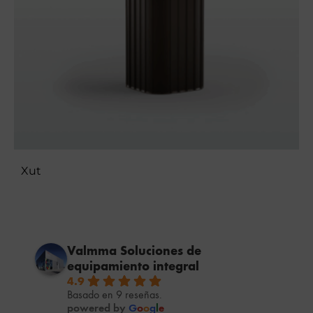
KABI
Valmma Soluciones de
equipamiento integral
4.9
Basado en 9 reseñas.
powered by
G
o
o
g
l
e