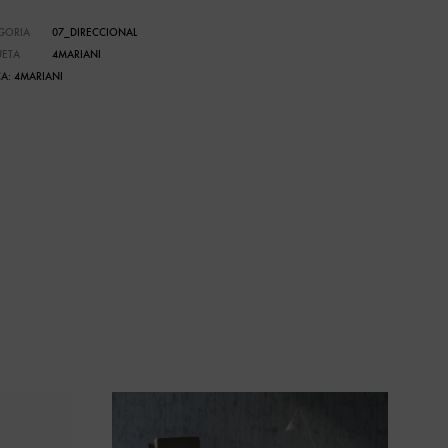
GORIA
07_DIRECCIONAL
UETA
4MARIANI
A:
4MARIANI