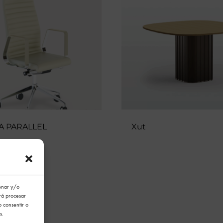
A PARALLEL
Xut
cenar y/o
irá procesar
o consentir o
s.