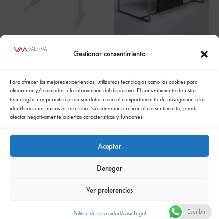
HEAVEN OFFICE
DIKTAT
Gestionar consentimiento
Para ofrecer las mejores experiencias, utilizamos tecnologías como las cookies para
almacenar y/o acceder a la información del dispositivo. El consentimiento de estas
tecnologías nos permitirá procesar datos como el comportamiento de navegación o las
identificaciones únicas en este sitio. No consentir o retirar el consentimiento, puede
afectar negativamente a ciertas características y funciones.
Aceptar
Denegar
Política de cookies
Politica de confidencialidad
Política integrada de gestión
Politica de privacidad
Ver preferencias
Comunicación de la política de responsabilidad social empresarial
Escribir
Politica de privacidad
Aviso Legal