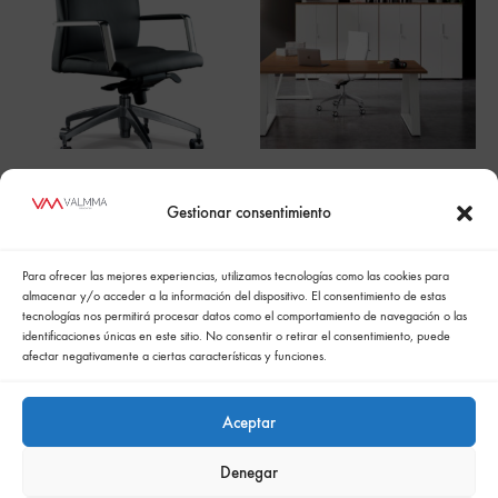
PALACE
Piramid
Gestionar consentimiento
Para ofrecer las mejores experiencias, utilizamos tecnologías como las cookies para
almacenar y/o acceder a la información del dispositivo. El consentimiento de estas
tecnologías nos permitirá procesar datos como el comportamiento de navegación o las
identificaciones únicas en este sitio. No consentir o retirar el consentimiento, puede
afectar negativamente a ciertas características y funciones.
Aceptar
Denegar
Política de cookies
Politica de confidencialidad