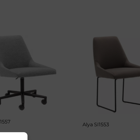
I1557
Alya SI1553