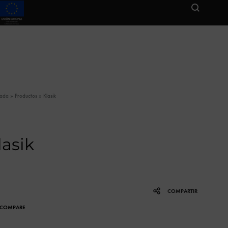
tada
»
Productos
»
Klasik
lasik
COMPARTIR
COMPARE