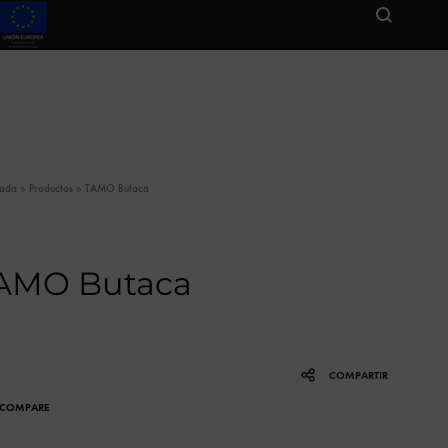
tada
»
Productos
»
TAMO Butaca
AMO Butaca
COMPARTIR
COMPARE