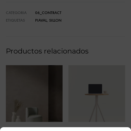
CATEGORIA
06_CONTRACT
ETIQUETAS
PIAVAL
,
SILLON
Productos relacionados
Mant
Mesa alta Delta