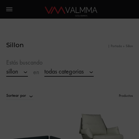
Sillon
|
Portada
»
Sillon
Estás buscando
sillon
todas categorias
en
Sortear por
Productos