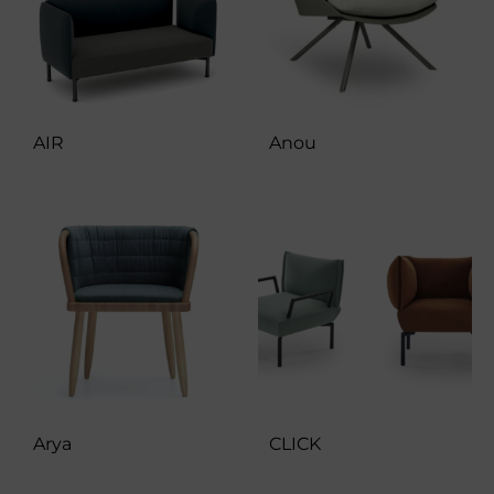
AIR
Anou
Arya
CLICK