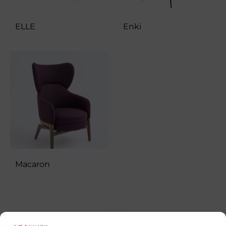
ELLE
Enki
Macaron