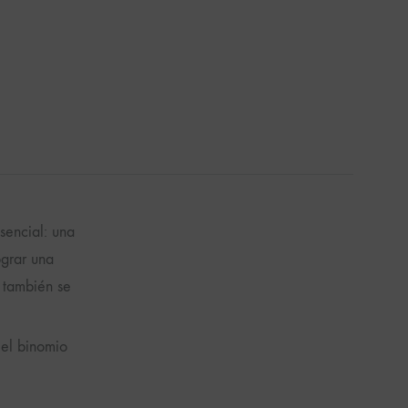
esencial: una
ograr una
 también se
 el binomio