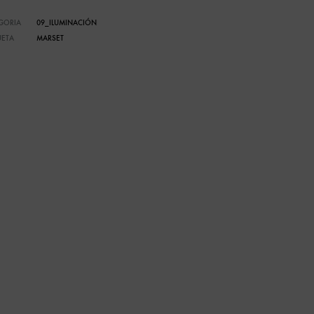
GORIA
09_ILUMINACIÓN
UETA
MARSET