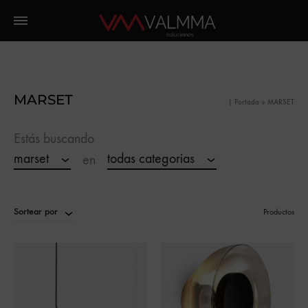
MARSET
|
Portada
»
MARSET
Estás buscando
marset
todas categorias
en
Sortear por
Productos