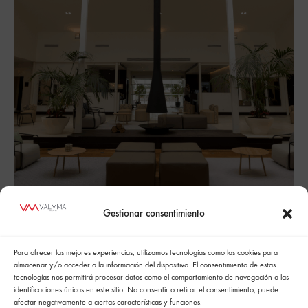
Gestionar consentimiento
H1
Para ofrecer las mejores experiencias, utilizamos tecnologías como las cookies para
09_Hoteles y restauración
almacenar y/o acceder a la información del dispositivo. El consentimiento de estas
tecnologías nos permitirá procesar datos como el comportamiento de navegación o las
identificaciones únicas en este sitio. No consentir o retirar el consentimiento, puede
afectar negativamente a ciertas características y funciones.