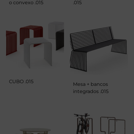
o convexo .015
.015
CUBO .015
Mesa + bancos
integrados .015