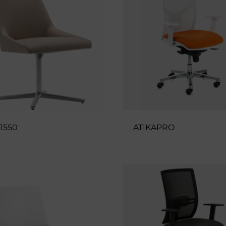
I1550
ATIKAPRO