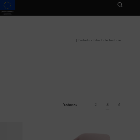
|
Portada
»
Sillas Colectividades
2
4
6
Productos