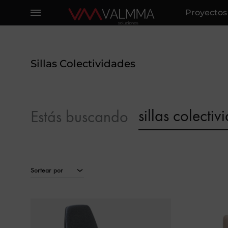
Proyectos
Soluciones
Proyectos
Integrales
360º
y
Sillas Colectividades
soluciones
llave
en
sillas colecti
Estás buscando
mano
en
espacios
corporativos,
Sortear por
con
mobiliario
de
alta