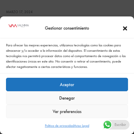
MARZO 17, 2024
Gestionar consentimiento
Para ofrecer las mejores experiencias, utilizamos tecnologías como las cookies para
almacenar y/o acceder a la información del dispositivo. El consentimiento de estas
tecnologías nos permitirá procesar datos como el comportamiento de navegación o las
identificaciones únicas en este sitio. No consentir o retirar el consentimiento, puede
afectar negativamente a ciertas características y funciones.
Aceptar
Política de cookies
Politica de confidencialidad
Denegar
Política integrada de gestión
Politica de privacidad
Comunicación de la política de responsabilidad social empresarial
Ver preferencias
Escribir
Politica de privacidad
Aviso Legal