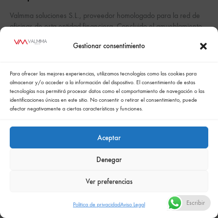
Valmma soluciones S.L., proveedor homologado para la red de
oficinas de esta entidad financiera. Concluido el amueblamiento
integral de la primera oficina en Sevilla. #valmma #banco
OCTUBRE 7, 2022
Gestionar consentimiento
#diseñodeinteriores #oficina
Para ofrecer las mejores experiencias, utilizamos tecnologías como las cookies para
almacenar y/o acceder a la información del dispositivo. El consentimiento de estas
tecnologías nos permitirá procesar datos como el comportamiento de navegación o las
identificaciones únicas en este sitio. No consentir o retirar el consentimiento, puede
afectar negativamente a ciertas características y funciones.
Aceptar
Política de cookies
Politica de confidencialidad
Denegar
Política integrada de gestión
Politica de privacidad
Comunicación de la política de responsabilidad social empresarial
Ver preferencias
Escribir
Politica de privacidad
Aviso Legal