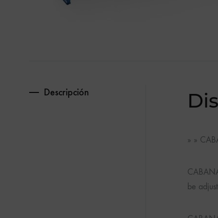
calidad.
Descripción
Dis
» »
CAB
CABANA c
be adjust