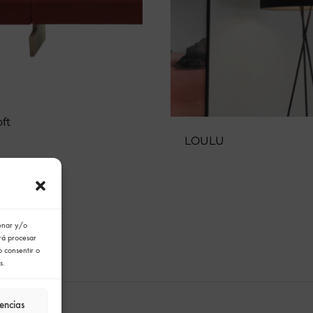
oft
LOULU
cenar y/o
irá procesar
o consentir o
s.
encias