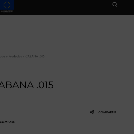
tada
»
Productos
»
CABANA .015
ABANA .015
COMPARTIR
COMPARE