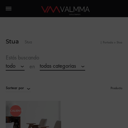
Stua
Stua
|
Portada
»
Stua
Estás buscando
todo
todas categorias
en
Sortear por
Producto
CALIENTE