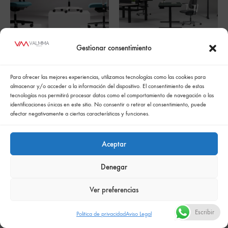
Gestionar consentimiento
Xilium G Silla gaming
XIO 2.0
Para ofrecer las mejores experiencias, utilizamos tecnologías como las cookies para
almacenar y/o acceder a la información del dispositivo. El consentimiento de estas
tecnologías nos permitirá procesar datos como el comportamiento de navegación o las
identificaciones únicas en este sitio. No consentir o retirar el consentimiento, puede
afectar negativamente a ciertas características y funciones.
Aceptar
Política de cookies
Politica de confidencialidad
Política integrada de gestión
Politica de privacidad
Denegar
Comunicación de la política de responsabilidad social empresarial
Ver preferencias
Escribir
Politica de privacidad
Aviso Legal