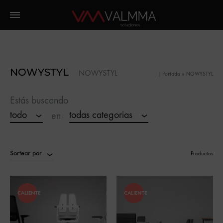
NOWYSTYL
NOWYSTYL
|
Portada
»
NOWYSTYL
Estás buscando
todo
todas categorias
en
Sortear por
Productos
CALIENTE
CALIENTE