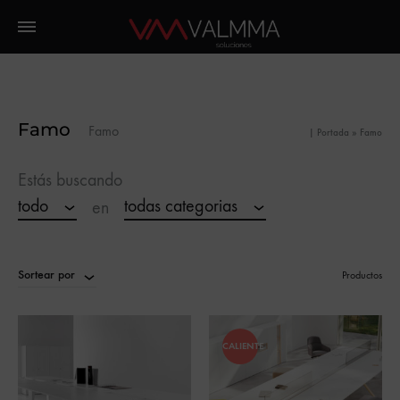
Famo
Famo
|
Portada
»
Famo
Estás buscando
todo
todas categorias
en
Sortear por
Productos
CALIENTE