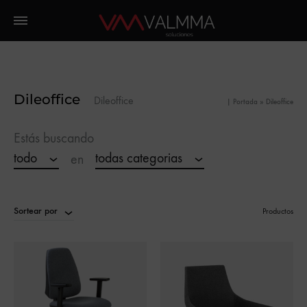
Dileoffice
Dileoffice
|
Portada
»
Dileoffice
Estás buscando
todo
todas categorias
en
Sortear por
Productos