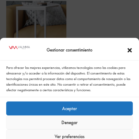
Gestionar consentimiento
Para ofrecer las mejores experiencias, utilizamos tecnologías como las cookies para
Mesita Sofa
almacenar y/o acceder a la información del dispositivo. El consentimiento de estas
tecnologías nos permitirá procesar datos como el comportamiento de navegación o las
identificaciones únicas en este sitio. No consentir o retirar el consentimiento, puede
afectar negativamente a ciertas características y funciones.
Aceptar
Denegar
Política de cookies
Politica de confidencialidad
Política integrada de gestión
Politica de privacidad
Ver preferencias
Comunicación de la política de responsabilidad social empresarial