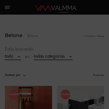
Belone
Belone
|
Portada
»
Belone
Estás buscando
todo
todas categorias
en
Sortear por
Productos
CALIENTE
CALIENTE