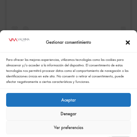
Gestionar consentimiento
Para ofrecer las mejores experiencias, utilizamos tecnologías como las cookies para
A post shared by Valmma Soluciones (@vmvalmma)
almacenar y/o acceder a la información del dispositivo. El consentimiento de estas
tecnologías nos permitirá procesar datos como el comportamiento de navegación o las
identificaciones únicas en este sitio. No consentir o retirar el consentimiento, puede
afectar negativamente a ciertas características y funciones.
Aceptar
Denegar
Política de cookies
Politica de confidencialidad
Política integrada de gestión
Politica de privacidad
Ver preferencias
Comunicación de la política de responsabilidad social empresarial