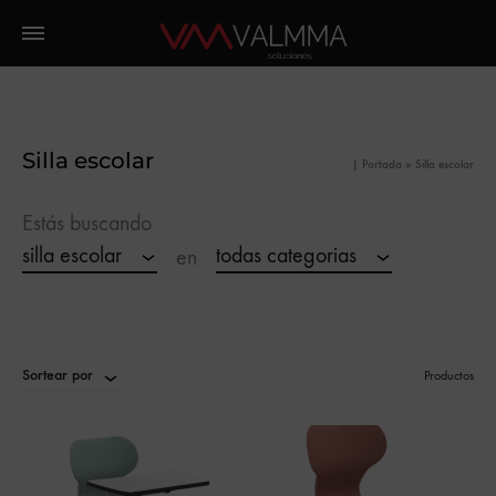
Silla escolar
|
Portada
»
Silla escolar
Estás buscando
silla escolar
todas categorias
en
Sortear por
Productos