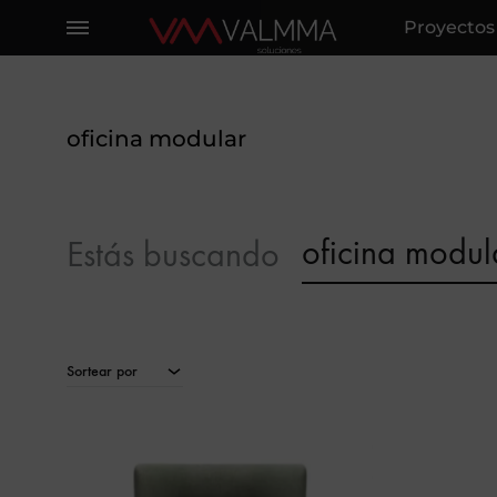
Proyectos
Soluciones
Proyectos
Integrales
360º
y
oficina modular
soluciones
llave
en
oficina modul
Estás buscando
mano
en
espacios
corporativos,
Sortear por
con
mobiliario
de
alta