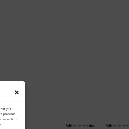
cenar y/o
irá procesar
o consentir o
s.
Política de cookies
Politica de con