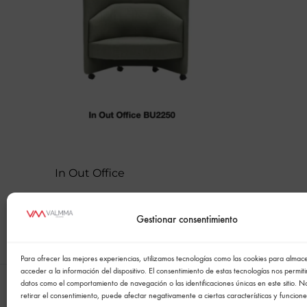
calidad.
In Out Office
Gestionar consentimiento
Para ofrecer las mejores experiencias, utilizamos tecnologías como las cookies para alma
acceder a la información del dispositivo. El consentimiento de estas tecnologías nos permit
datos como el comportamiento de navegación o las identificaciones únicas en este sitio. N
retirar el consentimiento, puede afectar negativamente a ciertas características y funcione