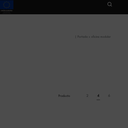
|
Portada
»
oficina modular
2
4
6
Producto