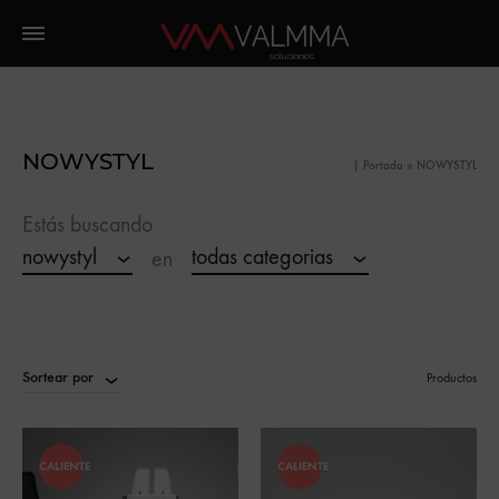
NOWYSTYL
|
Portada
»
NOWYSTYL
Estás buscando
nowystyl
todas categorias
en
Sortear por
Productos
CALIENTE
CALIENTE