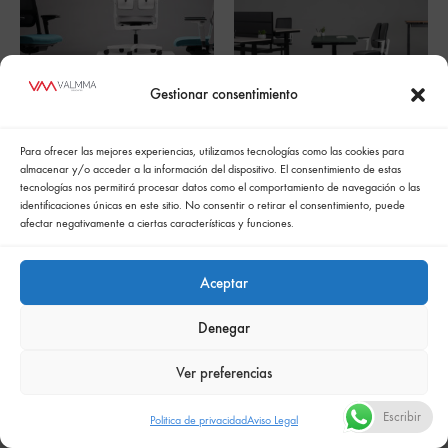
Gestionar consentimiento
Para ofrecer las mejores experiencias, utilizamos tecnologías como las cookies para
Xilium G Silla gaming
XIO 2.0
almacenar y/o acceder a la información del dispositivo. El consentimiento de estas
tecnologías nos permitirá procesar datos como el comportamiento de navegación o las
identificaciones únicas en este sitio. No consentir o retirar el consentimiento, puede
afectar negativamente a ciertas características y funciones.
Aceptar
Denegar
Política de cookies
Politica de confidencialidad
Política integrada de gestión
Politica de privacidad
Ver preferencias
Comunicación de la política de responsabilidad social empresarial
Escribir
Politica de privacidad
Aviso Legal