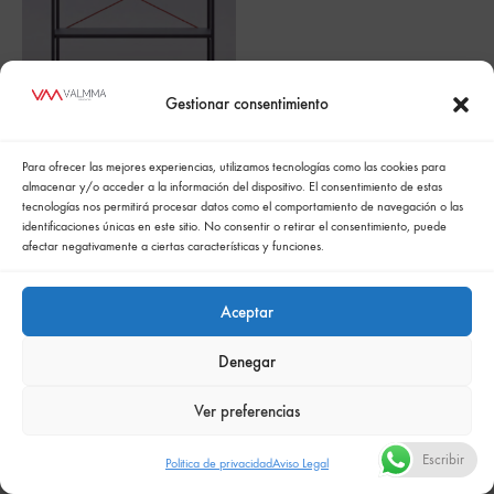
Gestionar consentimiento
Mesita
Para ofrecer las mejores experiencias, utilizamos tecnologías como las cookies para
almacenar y/o acceder a la información del dispositivo. El consentimiento de estas
tecnologías nos permitirá procesar datos como el comportamiento de navegación o las
identificaciones únicas en este sitio. No consentir o retirar el consentimiento, puede
afectar negativamente a ciertas características y funciones.
Aceptar
Política de cookies
Politica de confidencialidad
Política integrada de gestión
Politica de privacidad
Denegar
Comunicación de la política de responsabilidad social empresarial
Ver preferencias
Escribir
Politica de privacidad
Aviso Legal