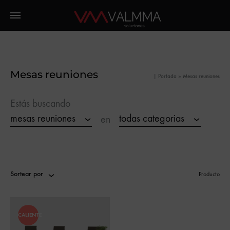
Mesas reuniones
|
Portada
»
Mesas reuniones
Estás buscando
mesas reuniones
todas categorias
en
Sortear por
Producto
CALIENTE