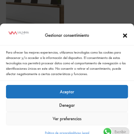
Gestionar consentimiento
Mesa de conferencias
Para ofrecer las mejores experiencias, utilizamos tecnologías como las cookies para
PANNEL
almacenar y/o acceder a la información del dispositivo. El consentimiento de estas
tecnologías nos permitirá procesar datos como el comportamiento de navegación o las
identificaciones únicas en este sitio. No consentir o retirar el consentimiento, puede
afectar negativamente a ciertas características y funciones.
Aceptar
Denegar
Política de cookies
Politica de confidencialidad
Política integrada de gestión
Politica de privacidad
Ver preferencias
Comunicación de la política de responsabilidad social empresarial
Escribir
Politica de privacidad
Aviso Legal