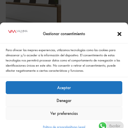
Gestionar consentimiento
Mesa de conferencias
Para ofrecer las mejores experiencias, utilizamos tecnologías como las cookies para
PANNEL
almacenar y/o acceder a la información del dispositivo. El consentimiento de estas
tecnologías nos permitirá procesar datos como el comportamiento de navegación o las
identificaciones únicas en este sitio. No consentir o retirar el consentimiento, puede
afectar negativamente a ciertas características y funciones.
Aceptar
Denegar
Política de cookies
Politica de confidencialidad
Política integrada de gestión
Politica de privacidad
Ver preferencias
Comunicación de la política de responsabilidad social empresarial
Escribir
Politica de privacidad
Aviso Legal