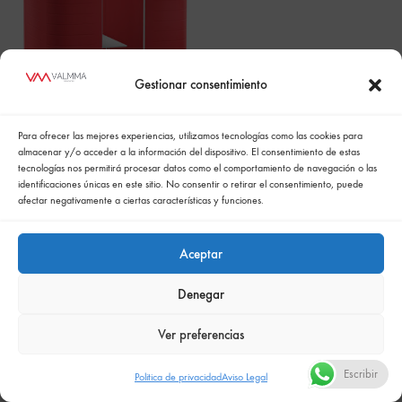
Gestionar consentimiento
HUB
Para ofrecer las mejores experiencias, utilizamos tecnologías como las cookies para
almacenar y/o acceder a la información del dispositivo. El consentimiento de estas
tecnologías nos permitirá procesar datos como el comportamiento de navegación o las
identificaciones únicas en este sitio. No consentir o retirar el consentimiento, puede
afectar negativamente a ciertas características y funciones.
Aceptar
Política de cookies
Politica de confidencialidad
Política integrada de gestión
Politica de privacidad
Denegar
Comunicación de la política de responsabilidad social empresarial
Ver preferencias
Escribir
Politica de privacidad
Aviso Legal