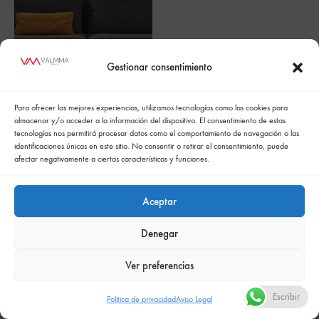
Gestionar consentimiento
Para ofrecer las mejores experiencias, utilizamos tecnologías como las cookies para
ALPINO
almacenar y/o acceder a la información del dispositivo. El consentimiento de estas
tecnologías nos permitirá procesar datos como el comportamiento de navegación o las
identificaciones únicas en este sitio. No consentir o retirar el consentimiento, puede
afectar negativamente a ciertas características y funciones.
Aceptar
Denegar
Política de cookies
Politica de confidencialidad
Política integrada de gestión
Politica de privacidad
Ver preferencias
Comunicación de la política de responsabilidad social empresarial
Escribir
Politica de privacidad
Aviso Legal