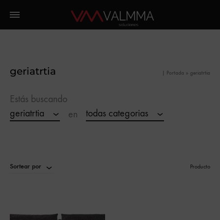
geriatrtia
|
Portada
»
geriatrtia
Estás buscando
geriatrtia
todas categorias
en
Sortear por
Producto