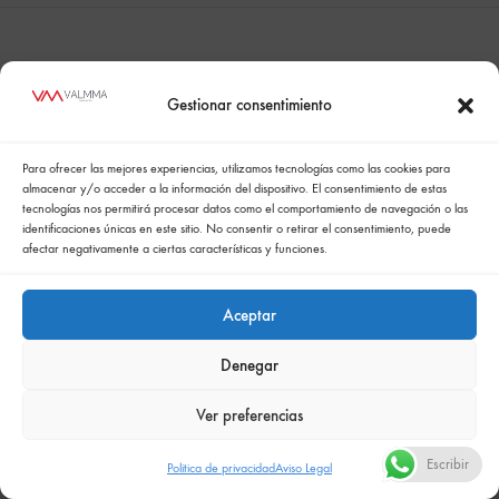
Política de cookies
Politica de confidencialidad
Política integrada de gestión
Politica de privacidad
Gestionar consentimiento
Comunicación de la política de responsabilidad social empresarial
Para ofrecer las mejores experiencias, utilizamos tecnologías como las cookies para
almacenar y/o acceder a la información del dispositivo. El consentimiento de estas
tecnologías nos permitirá procesar datos como el comportamiento de navegación o las
identificaciones únicas en este sitio. No consentir o retirar el consentimiento, puede
afectar negativamente a ciertas características y funciones.
Aceptar
Denegar
Ver preferencias
Escribir
Politica de privacidad
Aviso Legal