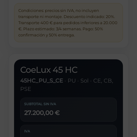
Condiciones: precios sin IVA, no incluyen
transporte ni montaje. Descuento indicado: 20%.
Transporte 400 € para pedidos inferiores a 20.000
€. Plazo estimado: 3/4 semanas. Pago: 50%
confirmación y 50% entrega.
CoeLux 45 HC
45HC_PU_S_CE
· PU · Sol · CE, CB,
PSE
SUBTOTAL SIN IVA
27.200,00 €
IVA