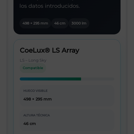
los datos introducidos.
498 × 295 mm
46 cm
3000 lm
CoeLux® LS Array
LS – Long Sky
Compatible
HUECO VISIBLE
498 × 295 mm
ALTURA TÉCNICA
46 cm