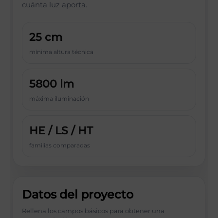
cuánta luz aporta.
25 cm
mínima altura técnica
5800 lm
máxima iluminación
HE / LS / HT
familias comparadas
Datos del proyecto
Rellena los campos básicos para obtener una