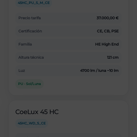
45HC_PU_S_M_CE
Precio tarifa
37.000,00 €
Certificación
CE, CB, PSE
Familia
HE High End
Altura técnica
121 cm
Luz
4700 lm / luna ~10 lm
PU · Sol/Luna
CoeLux 45 HC
45HC_WD_S_CE