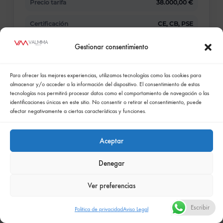
Precio tarifa
38.000,00 €
Certificación
CE, CB, PSE
Familia
HE High End
Gestionar consentimiento
Altura técnica
121 cm
Para ofrecer las mejores experiencias, utilizamos tecnologías como las cookies para
almacenar y/o acceder a la información del dispositivo. El consentimiento de estas
Luz
4700 lm
tecnologías nos permitirá procesar datos como el comportamiento de navegación o las
identificaciones únicas en este sitio. No consentir o retirar el consentimiento, puede
WD · Sol
afectar negativamente a ciertas características y funciones.
Aceptar
CoeLux 45 HC
Denegar
45HC_WD_S_M_CE
Ver preferencias
Precio tarifa
41.000,00 €
Escribir
Politica de privacidad
Aviso Legal
Certificación
CE, CB, PSE