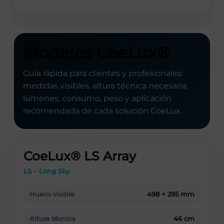
Modelos CoeLux®
Guía rápida para clientes y profesionales:
medidas visibles, altura técnica necesaria,
lúmenes, consumo, peso y aplicación
recomendada de cada solución CoeLux.
CoeLux® LS Array
LS – Long Sky
Hueco visible
498 × 295 mm
Altura técnica
46 cm