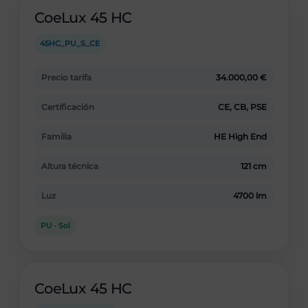
CoeLux 45 HC
45HC_PU_S_CE
Precio tarifa
34.000,00 €
Certificación
CE, CB, PSE
Familia
HE High End
Altura técnica
121 cm
Luz
4700 lm
PU · Sol
CoeLux 45 HC