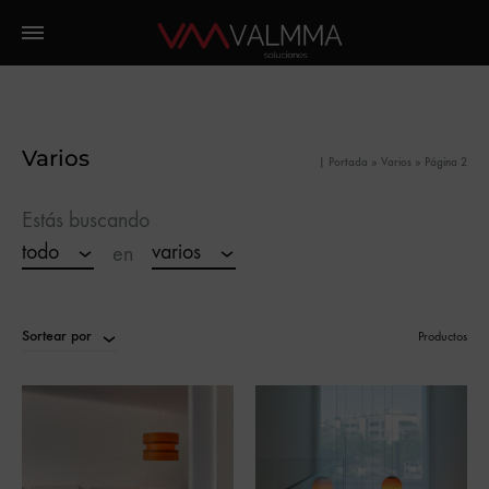
Varios
|
Portada
»
Varios
»
Página 2
Estás buscando
todo
varios
en
Sortear por
Productos