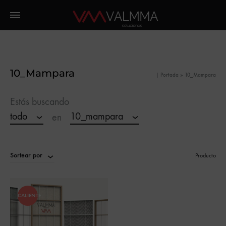
10_Mampara
|
Portada
»
10_Mampara
Estás buscando
todo
10_mampara
en
Sortear por
Producto
CALIENTE